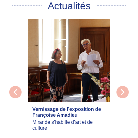
Actualités
chevron_left
chevron_right
Vernissage de l’exposition de
La com
Françoise Amadieu
mobilis
incend
Mirande s’habille d’art et de
culture
Les inc
actuell