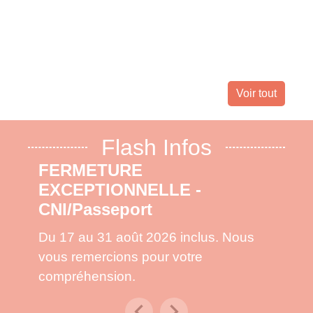
Landes 
nombreu
leur dom
Voir tout
Flash Infos
FERMETURE
EXCEPTIONNELLE -
CNI/Passeport
Du 17 au 31 août 2026 inclus. Nous
vous remercions pour votre
compréhension.
chevron_left
chevron_right