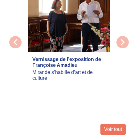
chevron_left
chevron_right
Vernissage de l’exposition de
La com
Françoise Amadieu
mobilis
incend
Mirande s’habille d’art et de
culture
Les inc
actuell
Landes 
nombreu
leur dom
Voir tout