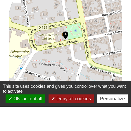
location_on
This site uses cookies and gives you control over what you want
to activate
© OpenStreetMap
Leaflet
OK, accept all
Deny all cookies
Personalize
Actualités