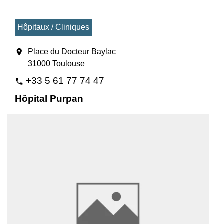
Hôpitaux / Cliniques
location_on
Place du Docteur Baylac
31000 Toulouse
+33 5 61 77 74 47
phone
Hôpital Purpan