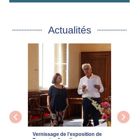
Actualités
chevron_left
chevron_right
Vernissage de l’exposition de
La com