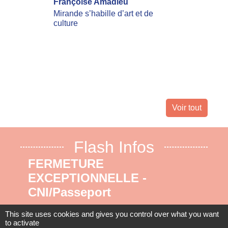
Françoise Amadieu
mobilis
incend
Mirande s’habille d’art et de
culture
Les inc
actuell
Landes 
nombreu
leur dom
Voir tout
Flash Infos
FERMETURE
EXCEPTIONNELLE -
CNI/Passeport
Du 17 au 31 août 2026 inclus. Nous
This site uses cookies and gives you control over what you want
to activate
vous remercions pour votre