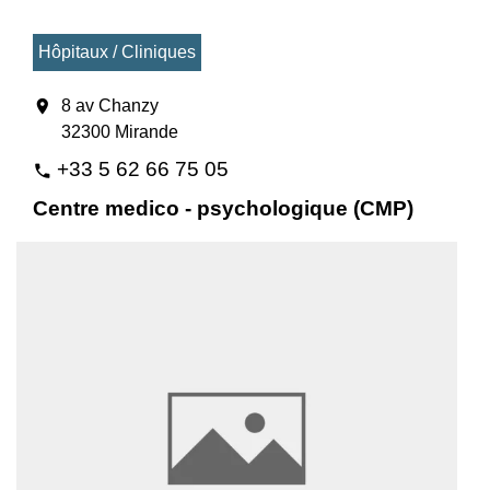
Hôpitaux / Cliniques
location_on
8 av Chanzy
32300 Mirande
+33 5 62 66 75 05
phone
Centre medico - psychologique (CMP)