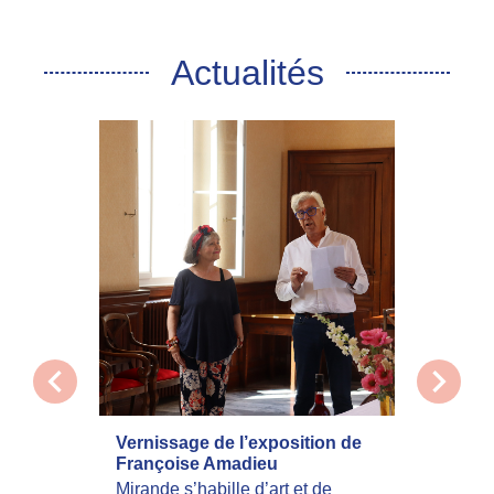
Actualités
chevron_left
chevron_right
Vernissage de l’exposition de
La com
Françoise Amadieu
mobilis
incend
Mirande s’habille d’art et de