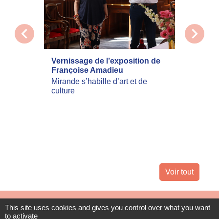
chevron_left
chevron_right
Vernissage de l’exposition de
La com
Françoise Amadieu
mobilis
incend
Mirande s’habille d’art et de
culture
Les inc
actuell
Landes 
nombreu
leur dom
Voir tout
Flash Infos
This site uses cookies and gives you control over what you want
to activate