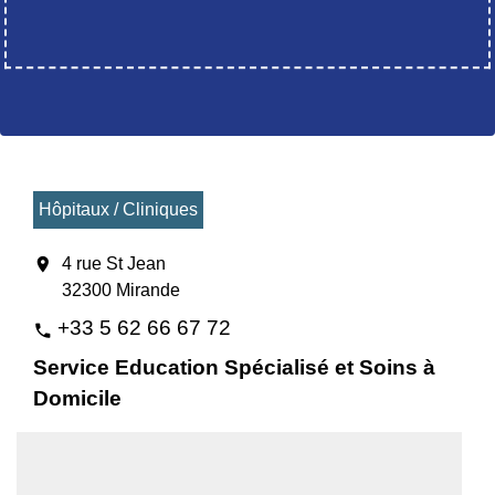
Hôpitaux / Cliniques
location_on
4 rue St Jean
32300 Mirande
+33 5 62 66 67 72
phone
Service Education Spécialisé et Soins à
Domicile