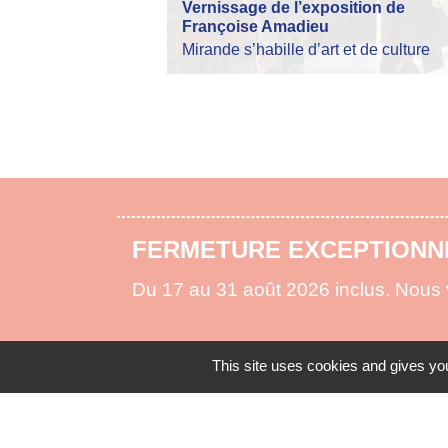
Vernissage de l’exposition de
Françoise Amadieu
Mirande s’habille d’art et de culture
ARRÊTÉ PRÉFECTORAL FEU
La préfecture vous informe de la règl
pour lutter contre les risques d'incen
This site uses cookies and gives you