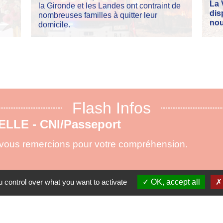
La 
la Gironde et les Landes ont contraint de
dis
nombreuses familles à quitter leur
nou
domicile.
Flash Infos
X DE FORÊTS maj 15.07.2026
ementation concernant la circulation en forêt
die.
 control over what you want to activate
OK, accept all