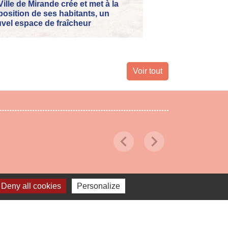
Ville de Mirande crée et met à la
et l'honneur d'accu
position de ses habitants, un
année consécutive
vel espace de fraîcheur
de France.
Voir tout
chevron_left
chevron_right
Previous
Next
Deny all cookies
Personalize
Voir tout