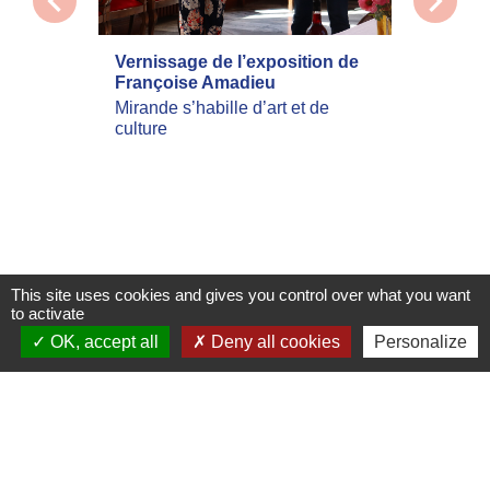
chevron_left
chevron_right
Vernissage de l’exposition de
La com
Françoise Amadieu
mobilis
incend
Mirande s’habille d’art et de
culture
Les inc
actuell
Landes 
nombreu
leur dom
This site uses cookies and gives you control over what you want
Voir tout
to activate
OK, accept all
Deny all cookies
Personalize
Flash Infos
ARRÊTÉ PRÉFECTORAL
FEUX DE FORÊTS maj