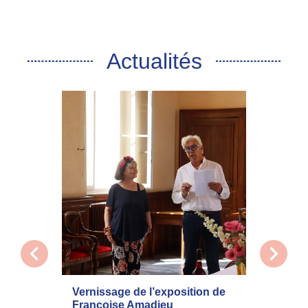
Actualités
chevron_left
chevron_right
Vernissage de l’exposition de
La com
Françoise Amadieu
mobilis