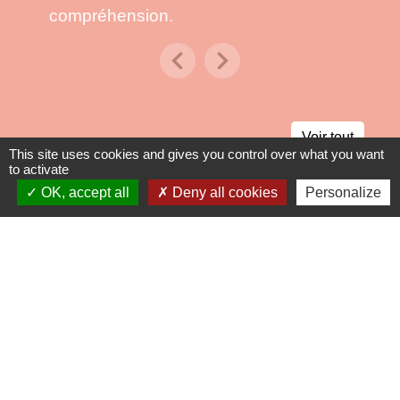
compréhension.
chevron_left
chevron_right
Previous
Next
Voir tout
This site uses cookies and gives you control over what you want
to activate
OK, accept all
Deny all cookies
Personalize
Contacts
Commune de Mirande
2 Boulevard Georges Clémenceau
32300 Mirande - FRANCE
+33 5 62 66 52 87
Contact par formulaire