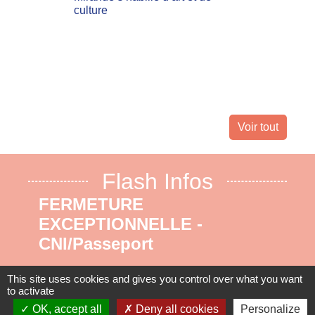
culture
Les inc
actuell
Landes 
nombreu
leur dom
Voir tout
Flash Infos
FERMETURE
EXCEPTIONNELLE -
CNI/Passeport
Du 17 au 31 août 2026 inclus. Nous
This site uses cookies and gives you control over what you want
vous remercions pour votre
to activate
OK, accept all
Deny all cookies
Personalize
compréhension.