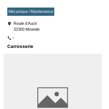
Mécanique / Maintenance
location_on
Route d'Auch
32300 Mirande
-
phone
Carrosserie