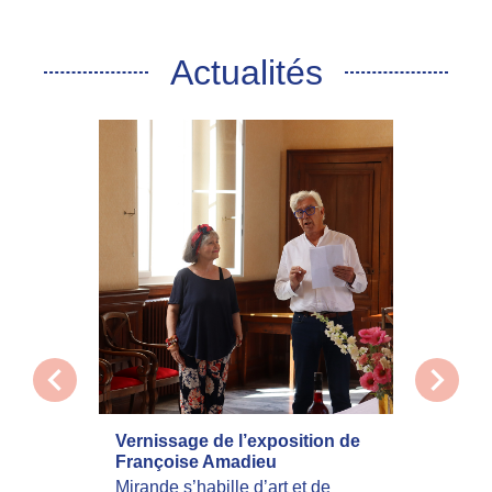
Actualités
chevron_left
chevron_right
Vernissage de l’exposition de
La com
Françoise Amadieu
mobilis
incend
Mirande s’habille d’art et de