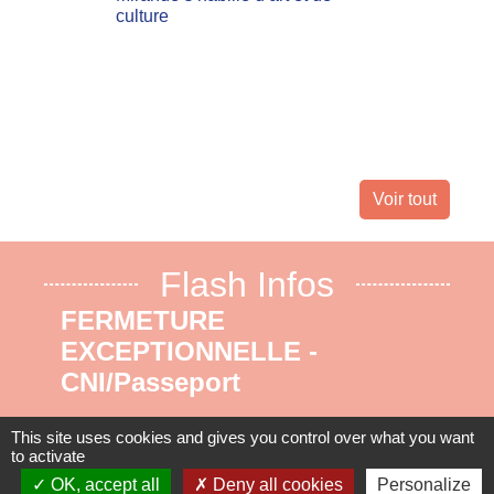
culture
Les inc
actuell
Landes 
nombreu
leur dom
Voir tout
Flash Infos
FERMETURE
EXCEPTIONNELLE -
CNI/Passeport
Du 17 au 31 août 2026 inclus. Nous
This site uses cookies and gives you control over what you want
vous remercions pour votre
to activate
OK, accept all
Deny all cookies
Personalize
compréhension.