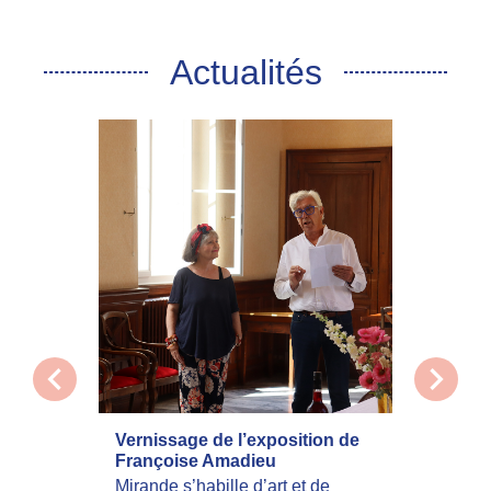
Actualités
chevron_left
chevron_right
Vernissage de l’exposition de
La com
Françoise Amadieu
mobilis
incend
Mirande s’habille d’art et de