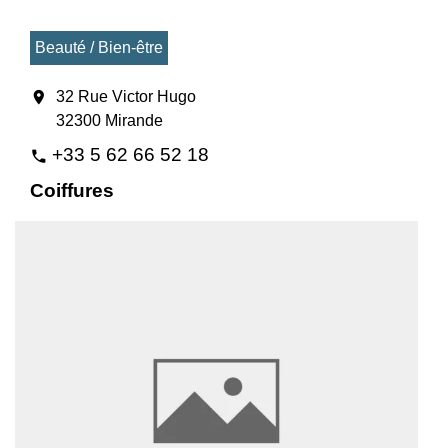
Beauté / Bien-être
location_on
32 Rue Victor Hugo
32300 Mirande
+33 5 62 66 52 18
phone
Coiffures