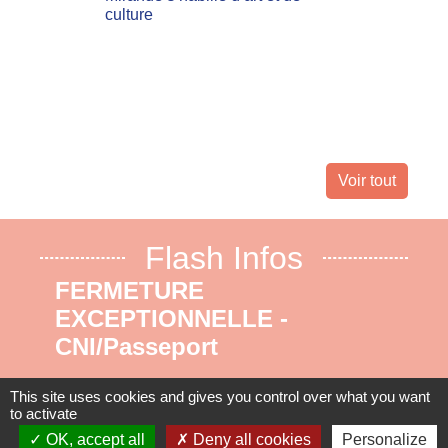
culture
Les inc
actuell
Landes 
nombreu
leur dom
Voir tout
Flash Infos
FERMETURE
EXCEPTIONNELLE -
CNI/Passeport
Du 17 au 31 août 2026 inclus. Nous
This site uses cookies and gives you control over what you want
vous remercions pour votre
to activate
OK, accept all
Deny all cookies
Personalize
compréhension.