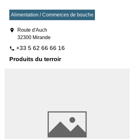
Alimentation / Commerces de bouche
location_on
Route d'Auch
32300 Mirande
+33 5 62 66 66 16
phone
Produits du terroir