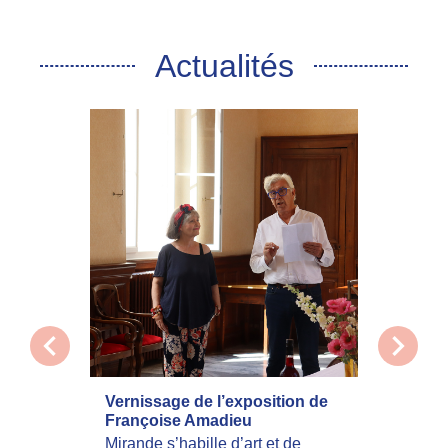
Actualités
chevron_left
chevron_right
Vernissage de l’exposition de
La com
Françoise Amadieu
mobilis
incend
Mirande s’habille d’art et de