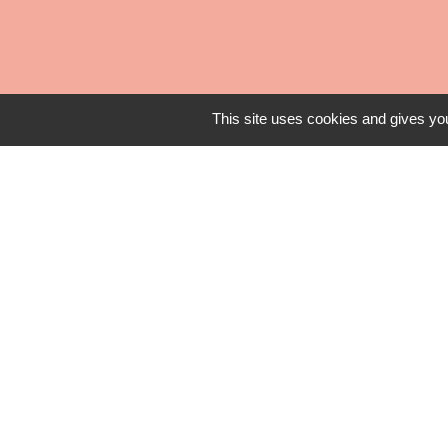
This site uses cookies and gives you
Office de Tour