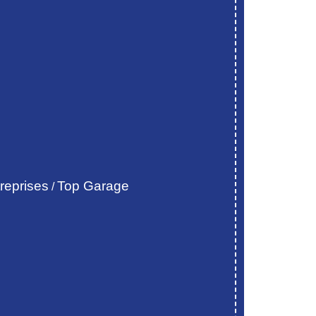
reprises
Top Garage
/