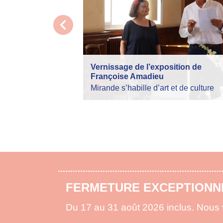
chevron_left
Vernissage de l’exposition de
Françoise Amadieu
Mirande s’habille d’art et de culture
ARRÊTÉ PRÉFECTORAL FEU
La préfecture vous informe de la règl
pour lutter contre les risques d'incen