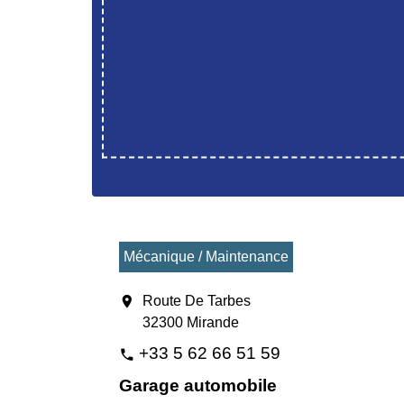
Mécanique / Maintenance
location_on
Route De Tarbes
32300 Mirande
+33 5 62 66 51 59
phone
Garage automobile