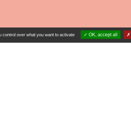
 control over what you want to activate
OK, accept all
Contacts
Commune de Mirande
2 Boulevard Georges Clémenceau
32300 Mirande - FRANCE
+33 5 62 66 52 87
Contact par formulaire
Liens
isme