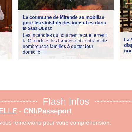
La commune de Mirande se mobilise
pour les sinistrés des incendies dans
le Sud-Ouest
Les incendies qui touchent actuellement
La 
la Gironde et les Landes ont contraint de
dis
nombreuses familles à quitter leur
nou
domicile.
Flash Infos
X DE FORÊTS maj 15.07.2026
ementation concernant la circulation en forêt
die.