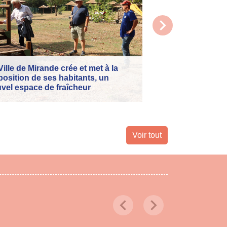
chevron_right
Retour sur le Tou
Mercredi 8 juillet, 
Ville de Mirande crée et met à la
et l'honneur d'accu
position de ses habitants, un
année consécutive
vel espace de fraîcheur
de France.
Voir tout
chevron_left
chevron_right
Previous
Next