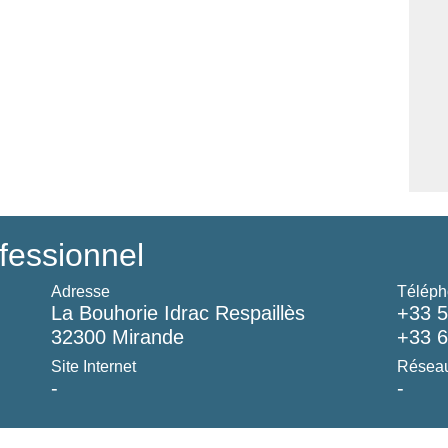
fessionnel
Adresse
Téléph
La Bouhorie Idrac Respaillès
+33 5
32300 Mirande
+33 6
Site Internet
Réseau
-
-