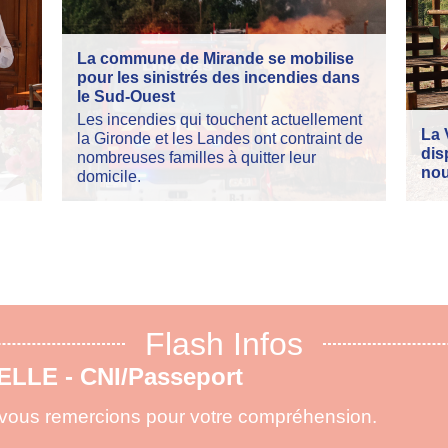
La commune de Mirande se mobilise
pour les sinistrés des incendies dans
le Sud-Ouest
Les incendies qui touchent actuellement
La 
la Gironde et les Landes ont contraint de
dis
nombreuses familles à quitter leur
nou
domicile.
Flash Infos
X DE FORÊTS maj 15.07.2026
ementation concernant la circulation en forêt
die.