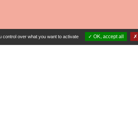
 control over what you want to activate
OK, accept all
Contacts
Commune de Mirande
2 Boulevard Georges Clémenceau
32300 Mirande - FRANCE
+33 5 62 66 52 87
Contact par formulaire
Liens
isme