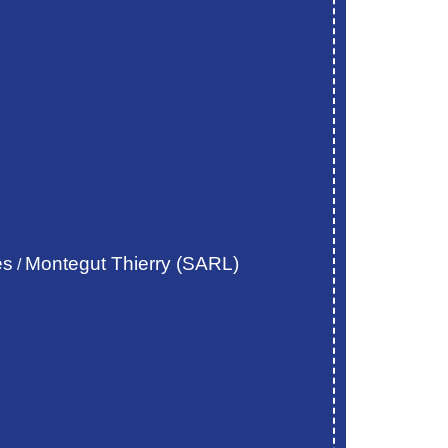
es
Montegut Thierry (SARL)
/