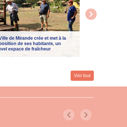
chevron_right
Retour sur le Tou
Mercredi 8 juillet, 
Ville de Mirande crée et met à la
et l'honneur d'accu
position de ses habitants, un
année consécutive
vel espace de fraîcheur
de France.
Voir tout
chevron_left
chevron_right
Previous
Next