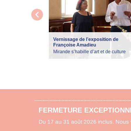
chevron_left
Vernissage de l’exposition de
Françoise Amadieu
Mirande s’habille d’art et de culture
ARRÊTÉ PRÉFECTORAL FEU
La préfecture vous informe de la règl
pour lutter contre les risques d'incen