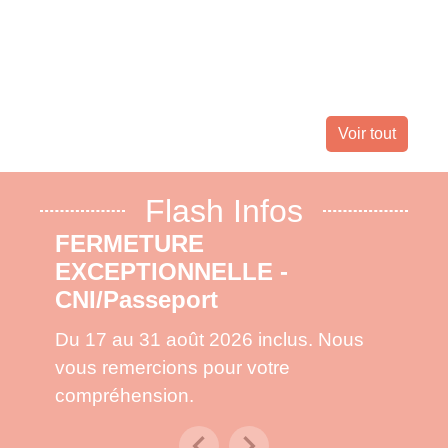
Landes 
nombreu
leur dom
Voir tout
Flash Infos
FERMETURE
EXCEPTIONNELLE -
CNI/Passeport
Du 17 au 31 août 2026 inclus. Nous
vous remercions pour votre
compréhension.
chevron_left
chevron_right