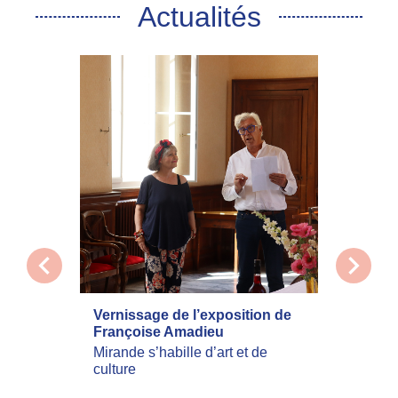
Actualités
chevron_left
chevron_right
Vernissage de l’exposition de
La com
Françoise Amadieu
mobilis
incend
Mirande s’habille d’art et de
culture
Les inc
actuell