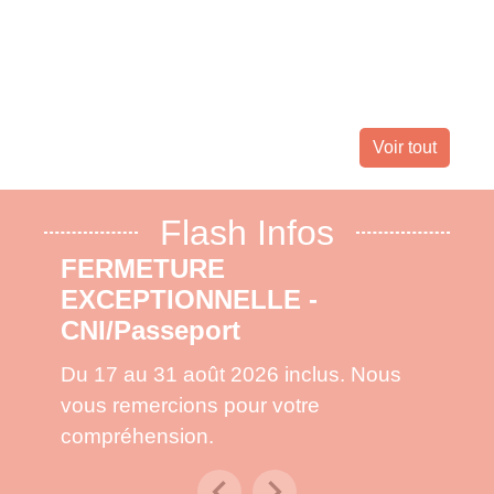
Landes 
nombreu
leur dom
Voir tout
Flash Infos
FERMETURE
EXCEPTIONNELLE -
CNI/Passeport
Du 17 au 31 août 2026 inclus. Nous
vous remercions pour votre
compréhension.
chevron_left
chevron_right