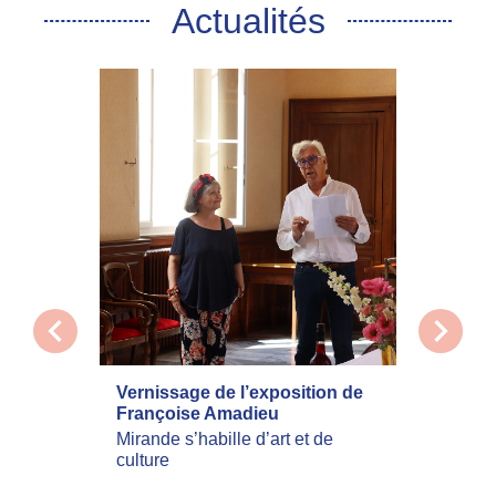
Actualités
chevron_left
chevron_right
Vernissage de l’exposition de
La com
Françoise Amadieu
mobilis
incend
Mirande s’habille d’art et de
culture
Les inc
actuell