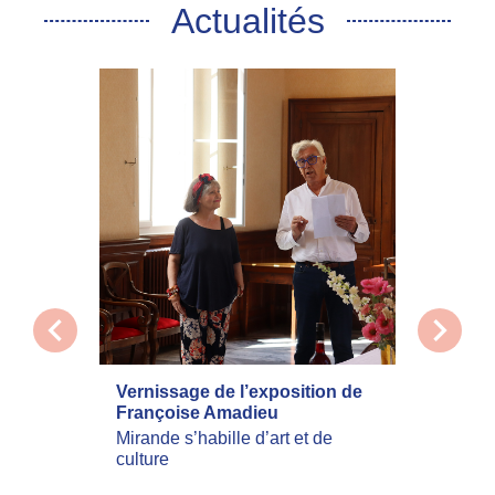
Actualités
chevron_left
chevron_right
Vernissage de l’exposition de
La com
Françoise Amadieu
mobilis
incend
Mirande s’habille d’art et de
culture
Les inc
actuell