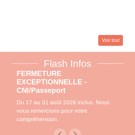
Landes 
nombreu
leur dom
Voir tout
Flash Infos
FERMETURE
EXCEPTIONNELLE -
CNI/Passeport
Du 17 au 31 août 2026 inclus. Nous
vous remercions pour votre
compréhension.
chevron_left
chevron_right