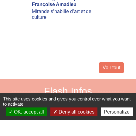
Françoise Amadieu
mobilis
incend
Mirande s’habille d’art et de
culture
Les inc
actuell
Landes 
nombreu
leur dom
Voir tout
Flash Infos
This site uses cookies and gives you control over what you want
ARRÊTÉ PRÉFECTORAL
to activate
FEUX DE FORÊTS maj
OK, accept all
Deny all cookies
Personalize
15.07.2026
La préfecture vous informe de la