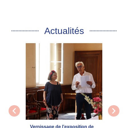
Actualités
chevron_left
chevron_right
Vernissage de l’exposition de
La com